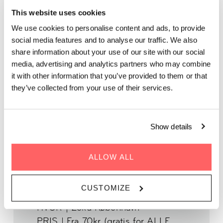
ISOLATION TIL
This website uses cookies
INDFLYDELSE
We use cookies to personalise content and ads, to provide
social media features and to analyse our traffic. We also
Deltag i Career Club DK den 21. august til en inspirerende
share information about your use of our site with our social
paneldiskussion og et netværksarrangement for kvinder i
media, advertising and analytics partners who may combine
København.
it with other information that you’ve provided to them or that
they’ve collected from your use of their services.
Arrangeret af Career Club DK
Show details
ALLOW ALL
HVORNÅR | 21. august 2025
CUSTOMIZE
TID | 17.30 - 19.00
HVOR | Zoku København
PRIS | Fra 70kr (gratis for ALLE