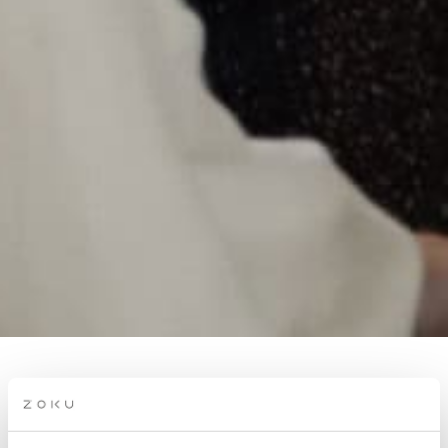
CAREER CLUB DK PANEL &
NETWORKING: GØR