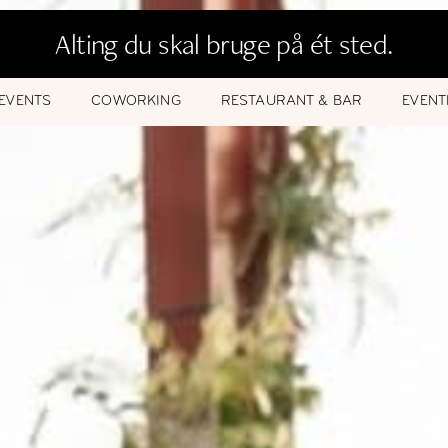
Alting du skal bruge på ét sted.
EVENTS
COWORKING
RESTAURANT & BAR
EVENT