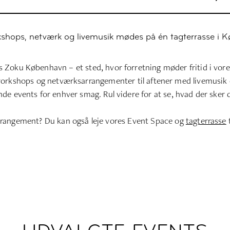
shops, netværk og livemusik mødes på én tagterrasse i 
 Zoku København – et sted, hvor forretning møder fritid i vores
workshops og netværksarrangementer til aftener med livemusik o
de events for enhver smag. Rul videre for at se, hvad der ske
rrangement? Du kan også leje vores
Event Space
og
t
agterrasse
t