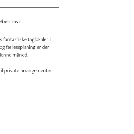
København.
 fantastiske taglokaler i
g fællesspisning er der
r denne måned.
il private arrangementer.