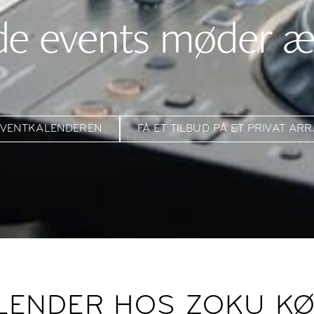
de events møder æg
EVENTKALENDEREN
FÅ ET TILBUD PÅ ET PRIVAT A
LENDER HOS ZOKU K