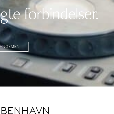
te forbindelser.
RRANGEMENT
ØBENHAVN