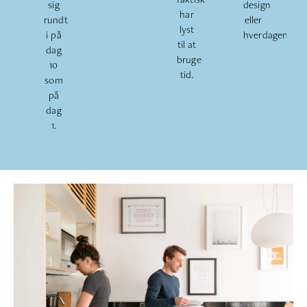
sig
design
har
rundt
eller
lyst
i på
hverdagen.
til at
dag
bruge
10
tid.
som
på
dag
1.