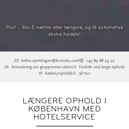
Psst ... bliv 5 nætter eller længere, og få automatisk
ekstra fordele!
hellocopenhagen@livezoku.com
+45 89 88 24 22
Anmodning om gruppereservation
Fordele ved lange ophold
Kæledyrspolitik
3D-tur
LÆNGERE OPHOLD I
KØBENHAVN MED
HOTELSERVICE