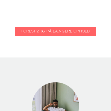
FORESPØRG PÅ LÆNGERE OPHOLD