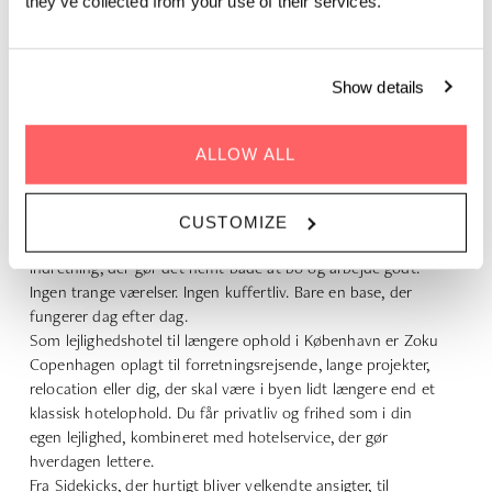
they’ve collected from your use of their services.
Show details
LÆNGERE OPHOLD, BARE BEDRE
ALLOW ALL
Klassiske hoteller er skabt til korte besøg. Zoku Copenhagen
er skabt til længere ophold.
Her fungerer din private Loft som en rigtig lille lejlighed. Du
CUSTOMIZE
har køkken til at lave mad, plads til at pakke ud og en
indretning, der gør det nemt både at bo og arbejde godt.
Ingen trange værelser. Ingen kuffertliv. Bare en base, der
fungerer dag efter dag.
Som lejlighedshotel til længere ophold i København er Zoku
Copenhagen oplagt til forretningsrejsende, lange projekter,
relocation eller dig, der skal være i byen lidt længere end et
klassisk hotelophold. Du får privatliv og frihed som i din
egen lejlighed, kombineret med hotelservice, der gør
hverdagen lettere.
Fra Sidekicks, der hurtigt bliver velkendte ansigter, til