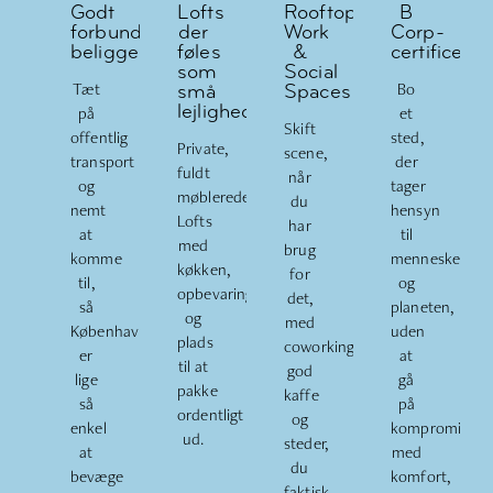
Godt
Lofts
Rooftop
B
forbundet
der
Work
Corp-
beliggenhed
føles
&
certificeret
som
Social
Tæt
Bo
små
Spaces
på
lejligheder
et
Skift
offentlig
sted,
Private,
scene,
transport
der
fuldt
når
og
tager
møblerede
du
nemt
hensyn
Lofts
har
at
til
med
brug
komme
mennesker
køkken,
for
til,
og
opbevaring
det,
så
planeten,
og
med
København
uden
plads
coworking,
er
at
til at
god
lige
gå
pakke
kaffe
så
på
ordentligt
og
enkel
kompromis
ud.
steder,
at
med
du
bevæge
komfort,
faktisk