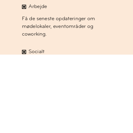
Arbejde
Få de seneste opdateringer om
mødelokaler, eventområder og
coworking.
Socialt
Få de seneste månedlige
arrangementer og nyt fra
fællesskabet.
ABONNER