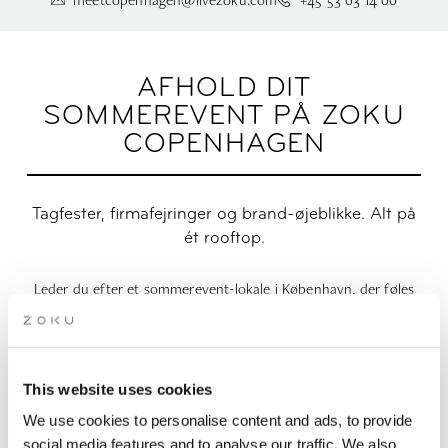
AFHOLD DIT
SOMMEREVENT PÅ ZOKU
COPENHAGEN
Tagfester, firmafejringer og brand-øjeblikke. Alt på
ét rooftop.
Leder du efter et sommerevent-lokale i København, der føles
lidt mindre ‘standardkonferencelokale’ og lidt mere aftendrinks
med udsigt over skyline? Velkommen til Zoku Copenhagen.
Vores rooftop er din base for firmafester, private fejringer,
brand pop-ups, produktlanceringer, afterwork og
This website uses cookies
terrasseovertag.
Uanset om du samler dit team, dine kunder,
dit netværk eller de bedste venner — vi har fleksible lokaler,
We use cookies to personalise content and ads, to provide
frisk mad, kolde drinks og en tagterrasse, der er skabt til godt
social media features and to analyse our traffic. We also