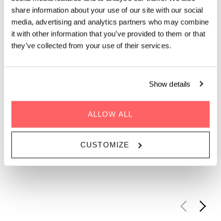
selskab. Og et klimaanlæg indendøre, hvis vejret har andre
share information about your use of our site with our social
planer.
media, advertising and analytics partners who may combine
it with other information that you’ve provided to them or that
they’ve collected from your use of their services.
Op til 200 gæster | Forplejning fra The Living
Kitchen
Show details
ANMOD OM DIT SOMMEREVENT
ALLOW ALL
SOMMEREVENTS TIL
CUSTOMIZE
ENHVER LEJLIGHED