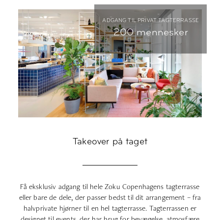
ADGANG TIL PRIVAT TAGTERRASSE
200 mennesker
Takeover på taget
Få eksklusiv adgang til hele Zoku Copenhagens tagterrasse
eller bare de dele, der passer bedst til dit arrangement – fra
f
halvprivate hjørner til en hel tagterrasse. Tagterrassen er
Ev
designet til events, der har brug for bevægelse, atmosfære