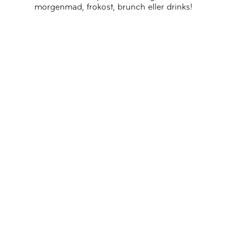
morgenmad, frokost, brunch eller drinks!
FÆLLES SPISNING
DAGLIGT