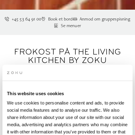
+45 53 64 91 00
Book et bord
Anmod om gruppespisning
Se menuer
FROKOST PÅ THE LIVING
KITCHEN BY ZOKU
COPENHAGEN
Man-fre 12.00-14.00 | 185 DKK pr. person
This website uses cookies
We use cookies to personalise content and ads, to provide
Frokosten på The Living Kitchen by Zoku Copenhagen er frisk,
social media features and to analyse our traffic. We also
afbalanceret og forskellig hver dag. Vores Kitchen Table-
share information about your use of our site with our social
frokost på taget byder på en dagligt skiftende buffet med et
media, advertising and analytics partners who may combine
generøst udvalg af salater, ristede grøntsager, gryn, suppe, ost,
brød, en proteinvariant og dessert. Menuen skifter dagligt, så
it with other information that you’ve provided to them or that