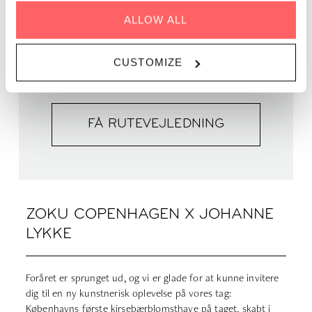
PRIS | Gratis adgang
ALLOW ALL
CUSTOMIZE
SE MERE HER
FÅ RUTEVEJLEDNING
ZOKU COPENHAGEN X JOHANNE
LYKKE
Foråret er sprunget ud, og vi er glade for at kunne invitere
dig til en ny kunstnerisk oplevelse på vores tag:
Københavns første kirsebærblomsthave på taget, skabt i