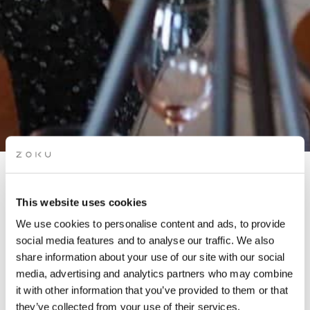
LATIN AVOND OP HET DAK:
This website uses cookies
AMSTERDAM LATIN
We use cookies to personalise content and ads, to provide
PROJECT
social media features and to analyse our traffic. We also
share information about your use of our site with our social
media, advertising and analytics partners who may combine
Begin je weekend goed met een onvergetelijke Latin-avond in
it with other information that you’ve provided to them or that
Amsterdam in september op een van de beste daken van de
they’ve collected from your use of their services.
stad.