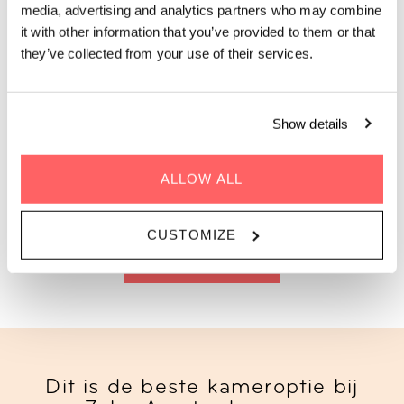
volledige leefruimte, keuken, badkamer en een grote tafel om
media, advertising and analytics partners who may combine
aan te eten, werken of samen te komen.
it with other information that you’ve provided to them or that
Kort gezegd: de perfecte plek om te wonen, werken en
they’ve collected from your use of their services.
ontspannen. Je kunt de Loft zelfs persoonlijk maken met
kunst die je zelf kiest. Zin in gezelschap? Ga dan naar onze
Social Spaces
op de rooftop. Daar heb je onbeperkt toegang
tot een knusse
Living Room
,
restaurant
,
bar
,
terras
,
Show details
coworkingruimte
en meer.
ALLOW ALL
Voor 1-2 personen | 24m2
CUSTOMIZE
BOEK EEN LOFT
Dit is de beste kameroptie bij