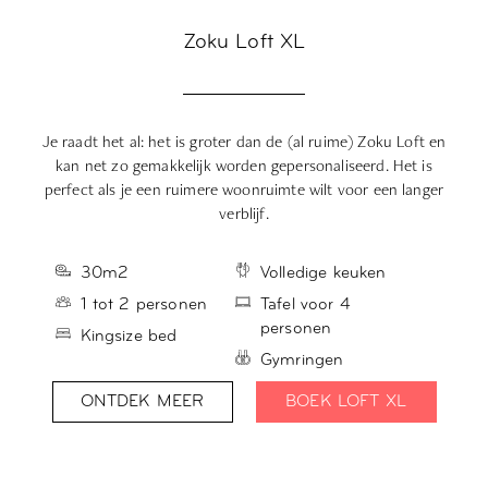
Zoku Loft XL
Je raadt het al: het is groter dan de (al ruime) Zoku Loft en
M
kan net zo gemakkelijk worden gepersonaliseerd. Het is
perfect als je een ruimere woonruimte wilt voor een langer
verblijf.
30m2
Volledige keuken
1 tot 2 personen
Tafel voor 4
personen
Kingsize bed
Gymringen
ONTDEK MEER
BOEK LOFT XL