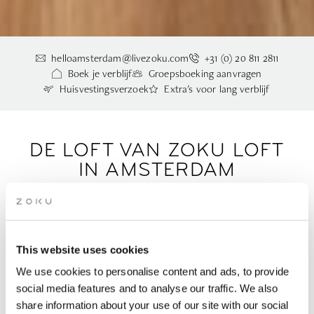
helloamsterdam@livezoku.com
+31 (0) 20 811 2811
Boek je verblijf
Groepsboeking aanvragen
Huisvestingsverzoek
Extra's voor lang verblijf
DE LOFT VAN ZOKU LOFT
IN AMSTERDAM
Het einde van de hotelkamer zoals je die kent. In
slechts 24m2.
This website uses cookies
De Zoku Loft is een flexibel micro-appartement met alles wat
We use cookies to personalise content and ads, to provide
je nodig hebt om comfortabel te wonen en efficiënt te
social media features and to analyse our traffic. We also
werken. Elke Loft is geschikt voor twee personen en heeft een
share information about your use of our site with our social