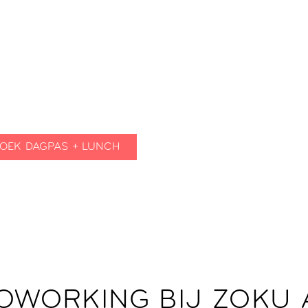
om voor de werkple
lijf voor de mense
OEK DAGPAS + LUNCH
MELD JE AAN ALS MEMB
OWORKING BIJ ZOKU