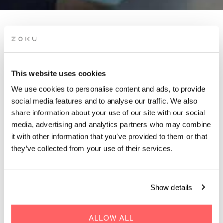
SPECIALE AANBIEDINGEN
BIJ ZOKU AMSTERDAM
This website uses cookies
Wie houdt er niet van een goede deal? Ontdek de nieuwste
We use cookies to personalise content and ads, to provide
hotelaanbiedingen in Amsterdam bij Zoku. Verblijf in onze
social media features and to analyse our traffic. We also
stijlvolle Lofts, ontworpen om te werken én te ontspannen, en
share information about your use of our site with our social
ervaar een andere manier van hotelwonen midden in de stad.
media, advertising and analytics partners who may combine
it with other information that you’ve provided to them or that
they’ve collected from your use of their services.
Psst... wil je 10% korting op elk verblijf?
Show details
ALLOW ALL