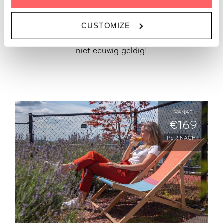
BEPERKTE
AANBIEDINGEN
CUSTOMIZE
Wees er snel bij, want deze aanbiedingen blijven
niet eeuwig geldig!
VANAF
€169
PER NACHT