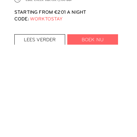
STARTING FROM €201 A NIGHT
CODE:
WORKTOSTAY
LEES VERDER
BOEK NU
VEELGESTELDE
VRAGEN
Waarom zijn sommige tarieven goedkoper dan
andere?