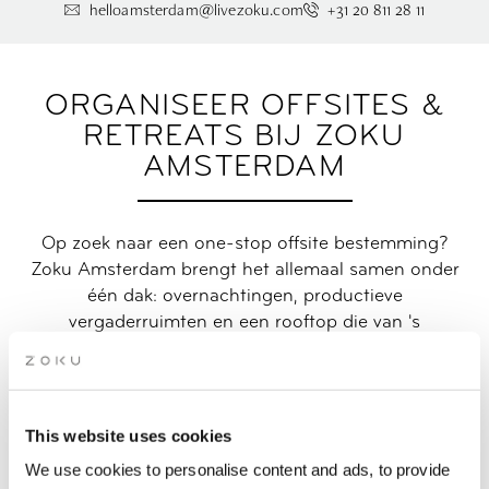
helloamsterdam@livezoku.com
+31 20 811 28 11
ORGANISEER OFFSITES &
RETREATS BIJ ZOKU
AMSTERDAM
Op zoek naar een one-stop offsite bestemming?
Zoku Amsterdam brengt het allemaal samen onder
één dak: overnachtingen, productieve
vergaderruimten en een rooftop die van 's
ochtends vroeg tot 's avonds laat teamcontacten
stimuleert.
Prijzen vanaf €259 per persoon per dag
This website uses cookies
We use cookies to personalise content and ads, to provide