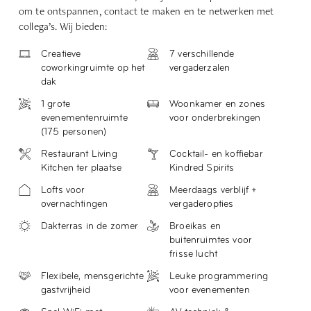
om te ontspannen, contact te maken en te netwerken met
collega’s. Wij bieden:
Creatieve
7 verschillende
coworkingruimte op het
vergaderzalen
dak
1 grote
Woonkamer en zones
evenementenruimte
voor onderbrekingen
(175 personen)
Restaurant Living
Cocktail- en koffiebar
Kitchen ter plaatse
Kindred Spirits
Lofts voor
Meerdaags verblijf +
overnachtingen
vergaderopties
Dakterras in de zomer
Broeikas en
buitenruimtes voor
frisse lucht
Flexibele, mensgerichte
Leuke programmering
gastvrijheid
voor evenementen