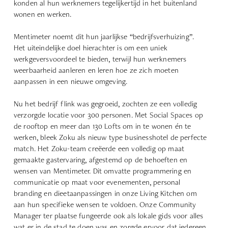
konden al hun werknemers tegelijkertijd in het buitenland
wonen en werken.
Mentimeter noemt dit hun jaarlijkse “bedrijfsverhuizing”.
Het uiteindelijke doel hierachter is om een uniek
werkgeversvoordeel te bieden, terwijl hun werknemers
weerbaarheid aanleren en leren hoe ze zich moeten
aanpassen in een nieuwe omgeving.
Nu het bedrijf flink was gegroeid, zochten ze een volledig
verzorgde locatie voor 300 personen. Met Social Spaces op
de rooftop en meer dan 130 Lofts om in te wonen én te
werken, bleek Zoku als nieuw type businesshotel de perfecte
match. Het Zoku-team creëerde een volledig op maat
gemaakte gastervaring, afgestemd op de behoeften en
wensen van Mentimeter. Dit omvatte programmering en
communicatie op maat voor evenementen, personal
branding en dieetaanpassingen in onze Living Kitchen om
aan hun specifieke wensen te voldoen. Onze Community
Manager ter plaatse fungeerde ook als lokale gids voor alles
wat er in de stad te doen was en zorgde ervoor dat iedereen