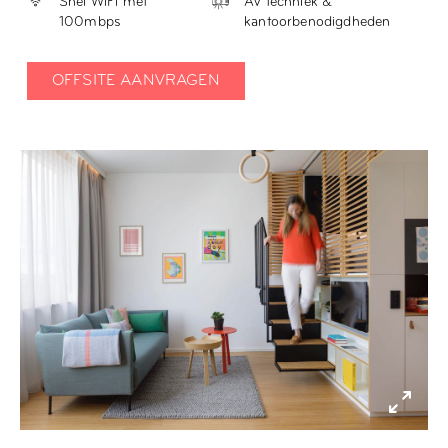
Snel WiFi met
AV techniek &
100mbps
kantoorbenodigdheden
OFFSITE AANVRAGEN