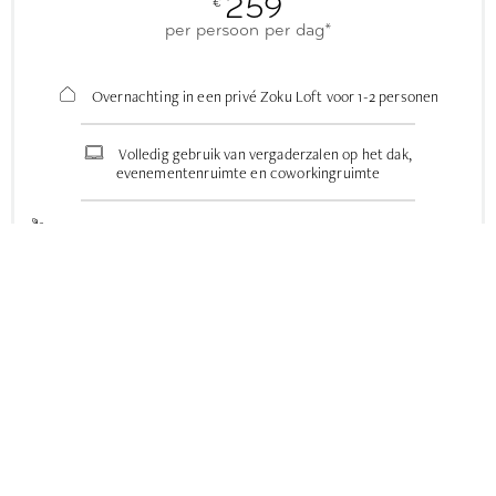
259
€
per persoon per dag*
Overnachting in een privé Zoku Loft voor 1-2 personen
Volledig gebruik van vergaderzalen op het dak,
evenementenruimte en coworkingruimte
Optie om eten, drinken, uitjes en deskundige begeleiders toe te
voegen
Samengestelde gids met aanbevolen restaurants, bars en
teambuildingactiviteiten
AANVRAAG INDIENEN
*Prijzen zijn inclusief btw.