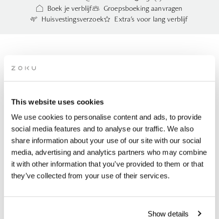
Boek je verblijf
Groepsboeking aanvragen
Huisvestingsverzoek
Extra's voor lang verblijf
DE ZOKU-KAMER IN
AMSTERDAM
This website uses cookies
De Zoku Room is een hotelkamer voor twee personen in
We use cookies to personalise content and ads, to provide
Amsterdam, met alles wat je nodig hebt: een comfortabel bed,
social media features and to analyse our traffic. We also
een fijne douche en slimme details. Als het kleine broertje van
share information about your use of our site with our social
de Zoku Loft heeft hij geen keuken, maar verandert hij
media, advertising and analytics partners who may combine
moeiteloos van knus naar zakelijk — of iets ertussenin.
it with other information that you’ve provided to them or that
they’ve collected from your use of their services.
Slaapplaatsen 1-2 personen | 16m2/172m2
Show details
BOEKENKAMER