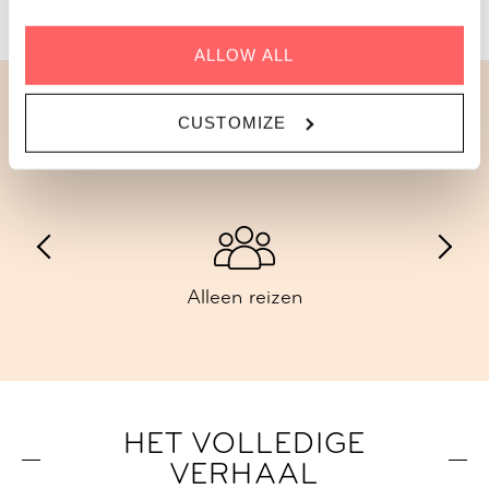
ALLOW ALL
CUSTOMIZE
Dit is de beste kamer voor...
Alleen reizen
HET VOLLEDIGE
VERHAAL