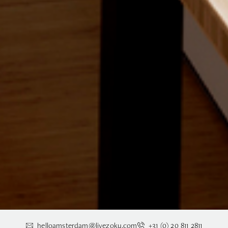
helloamsterdam@livezoku.com
+31 (0) 20 811 2811