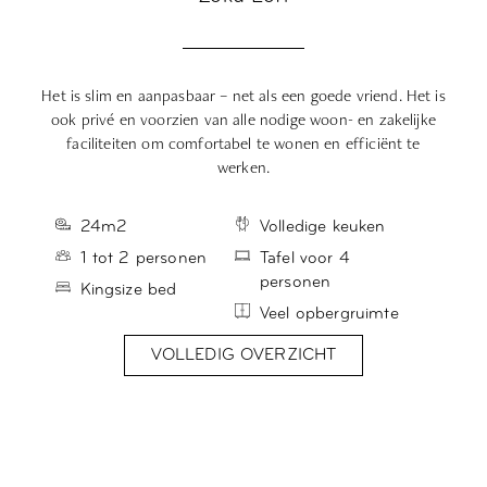
Het is slim en aanpasbaar – net als een goede vriend. Het is
Je
ook privé en voorzien van alle nodige woon- en zakelijke
faciliteiten om comfortabel te wonen en efficiënt te
pe
werken.
24m2
Volledige keuken
1 tot 2 personen
Tafel voor 4
personen
Kingsize bed
Veel opbergruimte
VOLLEDIG OVERZICHT