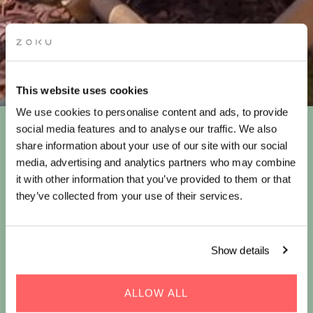
This website uses cookies
We use cookies to personalise content and ads, to provide
social media features and to analyse our traffic. We also
FÅ ET TILBUD PÅ ET
share information about your use of our site with our social
ISOPHOLD
media, advertising and analytics partners who may combine
it with other information that you’ve provided to them or that
they’ve collected from your use of their services.
Denne sommer kan du komme ud af varmen hos Zoku
Copenhagen, hvor du kan holde dig kølig og koffeinfri med iskaffe.
Show details
Det er sådan, vi brygger en perfekt ferie!
Bo på
Zoku Copenhagen
denne sommer og nyd det:
ALLOW ALL