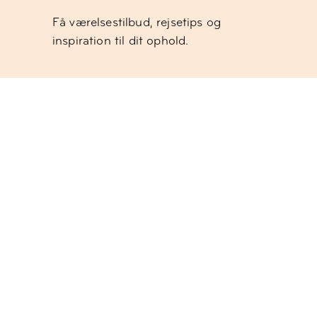
Få værelsestilbud, rejsetips og
inspiration til dit ophold.
Arbejde
Få de seneste opdateringer om
mødelokaler, eventområder og
coworking.
Socialt
Få de seneste månedlige
arrangementer og nyt fra
fællesskabet.