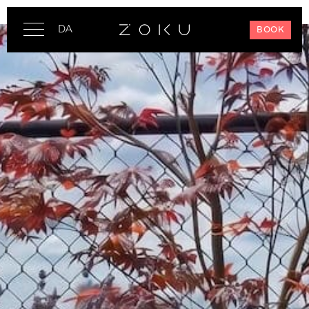
DA
BOOK