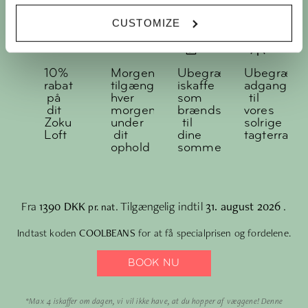
CUSTOMIZE
10%
Morgenmadsbuffet,
Ubegrænset(ish)*
Ubegræns
rabat
tilgængelig
iskaffe
adgang
på
hver
som
til
dit
morgen
brændstof
vores
Zoku
under
til
solrige
Loft
dit
dine
tagterrasse
ophold
sommereventyr
Fra
1390 DKK
. Tilgængelig indtil
31. august 2026
.
pr. nat
Indtast koden
COOLBEANS
for at få specialprisen og fordelene.
BOOK NU
*Max 4 iskaffer om dagen, vi vil ikke have, at du hopper af væggene! Denne