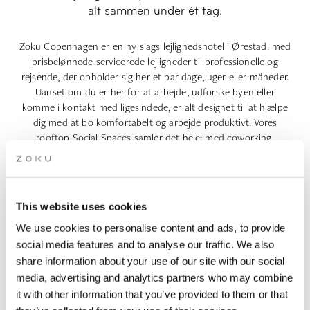
alt sammen under ét tag.
Zoku Copenhagen er en ny slags
lejlighedshotel i Ørestad
: med
prisbelønnede servicerede lejligheder til professionelle og
rejsende, der opholder sig her et par dage, uger eller måneder.
Uanset om du er her for at arbejde, udforske byen eller
komme i kontakt med ligesindede, er alt designet til at hjælpe
dig med at bo komfortabelt og arbejde produktivt. Vores
rooftop Social Spaces samler det hele: med coworking,
mødelokaler, events, spisning og drinks, alt sammen under ét
tag. Zoku Copenhagen ligger i Ørestad, lige syd for Islands
Brygge ved vandet, kun 15 minutter fra lufthavnen og tilbyder
en rolig og inspirerende base med byens centrum en kort
This website uses cookies
cykel- eller metrotur væk.
We use cookies to personalise content and ads, to provide
social media features and to analyse our traffic. We also
share information about your use of our site with our social
media, advertising and analytics partners who may combine
OMTALT I...
it with other information that you’ve provided to them or that