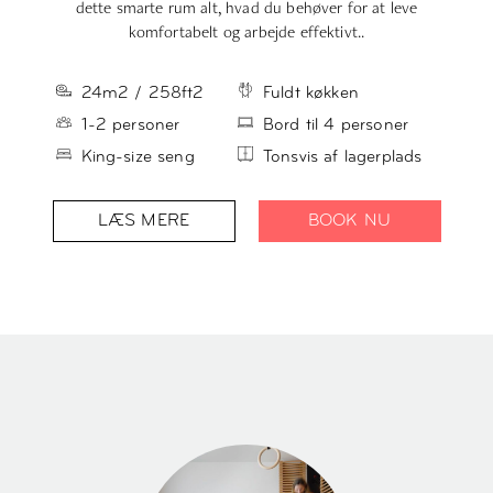
dette smarte rum alt, hvad du behøver for at leve
(
komfortabelt og arbejde effektivt.
.
24m2 / 258ft2
Fuldt køkken
1-2 personer
Bord til 4 personer
King-size seng
Tonsvis af lagerplads
LÆS MERE
BOOK NU