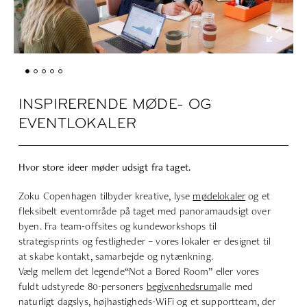
INSPIRERENDE MØDE- OG
EVENTLOKALER
Hvor store ideer møder udsigt fra taget.
Zoku Copenhagen tilbyder kreative, lyse
mødelokaler
og et
fleksibelt eventområde på taget med panoramaudsigt over
byen. Fra team-offsites og kundeworkshops til
strategisprints og festligheder – vores lokaler er designet til
at skabe kontakt, samarbejde og nytænkning.
Vælg mellem det legende
“Not a Bored Room
” eller vores
fuldt udstyrede 80-personers
begivenhedsrum
alle med
naturligt dagslys, højhastigheds-WiFi og et supportteam, der