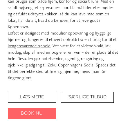
kan bruges som både hjem, kontor og socialt rum. Med en
skjult højseng, et 4-personers bord til måltider eller møder
og et fuldt udstyret køkken, så du kan lave mad som en
lokal, har du alt, hvad du behøver for at leve godt i
København.
Loftet er designet med modulær opbevaring og hyggelige
hjørner og fungerer til ethvert ophold: fra en hurtig tur til et
længerevarende ophold
. Vær vært for et videoopkald, lav
middag, slap af med en bog eller en ven – der er plads til det
hele. Desuden gør hotelservice, ugentlig rengøring og
øjeblikkelig adgang til Zoku Copenhagens
Social Spaces
det
til det perfekte sted at føle sig hjemme, mens man får
tingene gjort.
LÆS MERE
SÆRLIGE TILBUD
BOOK NU