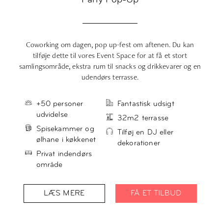
Party Pop-Up
Coworking om dagen, pop up-fest om aftenen. Du kan
Læ
tilføje dette til vores Event Space for at få et stort
samlingsområde, ekstra rum til snacks og drikkevarer og en
udendørs terrasse.
+50 personer
Fantastisk udsigt
udvidelse
32m2 terrasse
Spisekammer og
Tilføj en DJ eller
ølhane i køkkenet
dekorationer
Privat indendørs
område
LÆS MERE
FÅ ET TILBUD