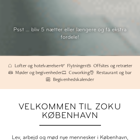
Psst ... bliv 5 nætter eller længere og få ekstra
fordele!
Lofter og hotelværelser
Flytninger
Offsites og retræter
Møder og begivenheder
Coworking
Restaurant og bar
Begivenhedskalender
VELKOMMEN TIL ZOKU
KØBENHAVN
Lev, arbejd og mød nye mennesker i København,