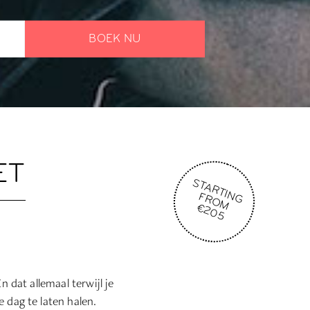
BOEK NU
ET
STARTING
FROM
€205
n dat allemaal terwijl je
e dag te laten halen.