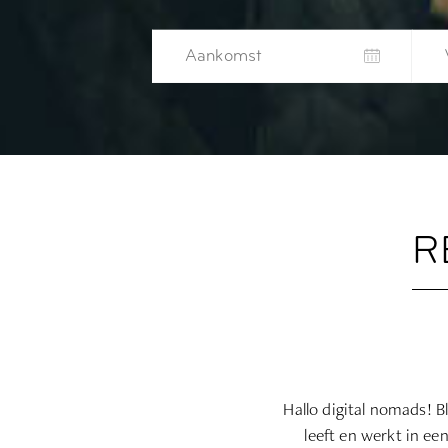
R
Hallo digital
nomads
! B
leeft en werkt in ee