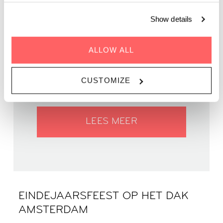
Show details
WANNEER 26 september 2024
ALLOW ALL
TIJD | 18.00 - 00.00
WAAR | Zoku Amsterdam
CUSTOMIZE
PRIJS | Gratis
LEES MEER
EINDEJAARSFEEST OP HET DAK
AMSTERDAM