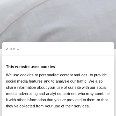
TERRAS AFSLUITEND
This website uses cookies
FEEST
We use cookies to personalise content and ads, to provide
social media features and to analyse our traffic. We also
share information about your use of our site with our social
Ga met ons mee naar een rooftop party in Amsterdam om een
media, advertising and analytics partners who may combine
laatste zomerdans te vieren op onze rooftop met goede vibes,
it with other information that you’ve provided to them or that
geweldige deuntjes en een onovertroffen uitzicht.
they’ve collected from your use of their services.