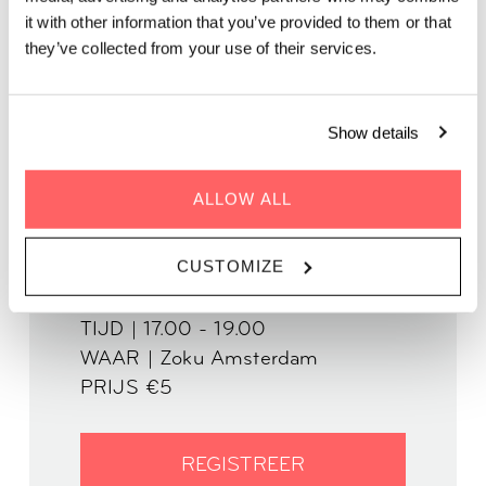
Kom bij ons voor een avond vol live storytelling waarbij
it with other information that you’ve provided to them or that
geselecteerde inzendingen tot leven worden gebracht vanaf
they’ve collected from your use of their services.
ons dak.
Show details
In samenwerking met The Story Lounge
ALLOW ALL
CUSTOMIZE
WANNEER 12 oktober
TIJD | 17.00 - 19.00
WAAR | Zoku Amsterdam
PRIJS €5
REGISTREER