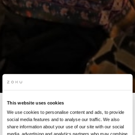
This website uses cookies
VERHALENAVOND:
We use cookies to personalise content and ads, to provide
VERLOREN EN GEVONDEN
social media features and to analyse our traffic. We also
share information about your use of our site with our social
media, advertising and analytics partners who may combine