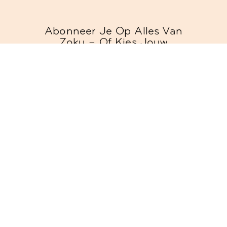
Abonneer Je Op Alles Van
Zoku – Of Kies Jouw
Voorkeur
Verblijf
Ontvang kamerdeals en reistips
Werkmodus
Ontvang aanbiedingen voor onze
vergader- en evenementenruimtes of
coworking
Sociaal