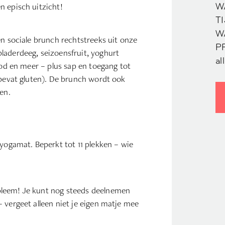
n episch uitzicht!
W
TI
W
en sociale brunch rechtstreeks uit onze
PR
laderdeeg, seizoensfruit, yoghurt
al
ood en meer – plus sap en toegang tot
 bevat gluten). De brunch wordt ook
en.
 yogamat. Beperkt tot 11 plekken – wie
bleem! Je kunt nog steeds deelnemen
 vergeet alleen niet je eigen matje mee