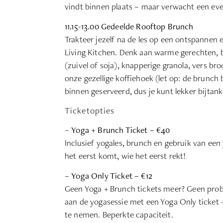
vindt binnen plaats – maar verwacht een eve
11.15-13.00 Gedeelde Rooftop Brunch
Trakteer jezelf na de les op een ontspannen 
Living Kitchen. Denk aan warme gerechten, b
(zuivel of soja), knapperige granola, vers br
onze gezellige koffiehoek (let op: de brunch
binnen geserveerd, dus je kunt lekker bijtank
Ticketopties
–
Yoga + Brunch Ticket – €40
Inclusief yogales, brunch en gebruik van een
het eerst komt, wie het eerst rekt!
–
Yoga Only Ticket – €12
Geen Yoga + Brunch tickets meer? Geen pro
aan de yogasessie met een Yoga Only ticket –
te nemen. Beperkte capaciteit.