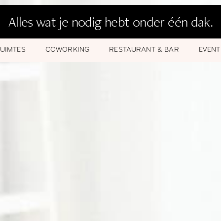
Alles wat je nodig hebt onder één dak.
UIMTES
COWORKING
RESTAURANT & BAR
EVENT