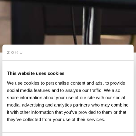
OPEN MIC AVOND OP HET
This website uses cookies
DAK
We use cookies to personalise content and ads, to provide
social media features and to analyse our traffic. We also
share information about your use of our site with our social
Of je nu optreedt of gewoon geniet van de geluiden, kom naar
media, advertising and analytics partners who may combine
de augustus editie van onze rooftop open mic night in
it with other information that you’ve provided to them or that
Amsterdam.
they’ve collected from your use of their services.