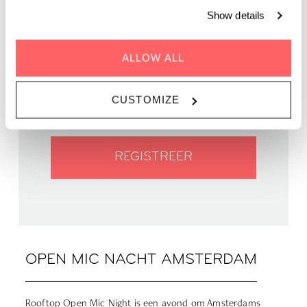
Show details
WANNEER 08 augustus 2025
ALLOW ALL
TIJD | 18.00-22.30
WAAR | Zoku Amsterdam
CUSTOMIZE
PRIJS GRATIS
REGISTREER
OPEN MIC NACHT AMSTERDAM
Rooftop Open Mic Night is een avond om Amsterdams