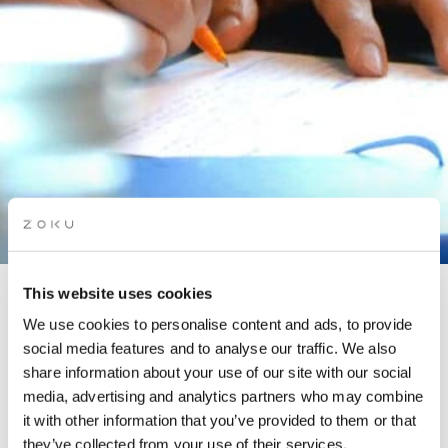
This website uses cookies
MEDITATE & WRITE
We use cookies to personalise content and ads, to provide
WORKSHOP
social media features and to analyse our traffic. We also
share information about your use of our site with our social
media, advertising and analytics partners who may combine
In samenwerking met The Story Lounge
it with other information that you’ve provided to them or that
they’ve collected from your use of their services.