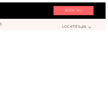
BOEK NU
S
LOCATIES
NL