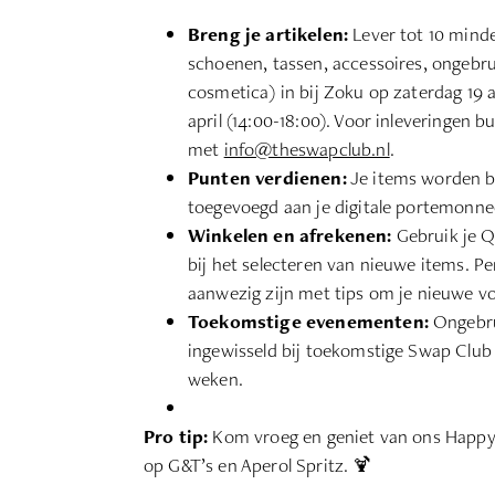
Breng je artikelen:
Lever tot 10 minde
schoenen, tassen, accessoires, ongebr
cosmetica) in bij Zoku op zaterdag 19 a
april (14:00-18:00). Voor inleveringen 
met
info@theswapclub.nl
.
Punten verdienen:
Je items worden 
toegevoegd aan je digitale portemonne
Winkelen en afrekenen:
Gebruik je Q
bij het selecteren van nieuwe items. Per
aanwezig zijn met tips om je nieuwe vo
Toekomstige evenementen:
Ongebru
ingewisseld bij toekomstige Swap Cl
weken.
Pro tip:
Kom vroeg en geniet van ons Happy 
op G&T’s en Aperol Spritz. 🍹