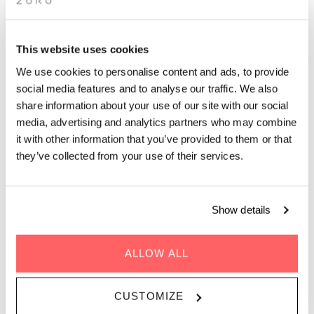
PÅSKEBRUNCH
This website uses cookies
Leder du efter et velsmagende æggeskab denne påske? Kom
We use cookies to personalise content and ads, to provide
forbi vores tagrestaurant for en ferieoplevelse!
social media features and to analyse our traffic. We also
share information about your use of our site with our social
media, advertising and analytics partners who may combine
it with other information that you’ve provided to them or that
they’ve collected from your use of their services.
HVORNÅR | 9. april, 2023
Show details
TID | 11:00 - 14:00
HVOR | Zoku Copenhagen
PRICE | TBD
ALLOW ALL
CUSTOMIZE
BOOK ET BORD