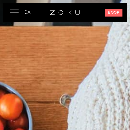
DA
BOOK