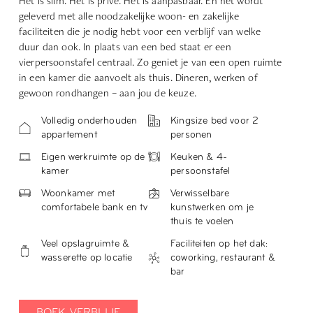
Het is slim. Het is privé. Het is aanpasbaar. En het wordt
geleverd met alle noodzakelijke woon- en zakelijke
faciliteiten die je nodig hebt voor een verblijf van welke
duur dan ook. In plaats van een bed staat er een
vierpersoonstafel centraal. Zo geniet je van een open ruimte
in een kamer die aanvoelt als thuis. Dineren, werken of
gewoon rondhangen – aan jou de keuze.
Volledig onderhouden
Kingsize bed voor 2
appartement
personen
Eigen werkruimte op de
Keuken & 4-
kamer
persoonstafel
Woonkamer met
Verwisselbare
comfortabele bank en tv
kunstwerken om je
thuis te voelen
Veel opslagruimte &
Faciliteiten op het dak:
wasserette op locatie
coworking, restaurant &
bar
BOEK VERBLIJF