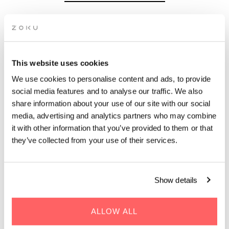
Zeg maar dag tegen saaie serviced apartments in Amsterdam.
De Zoku Lofts zijn gemaakt om te wonen, werken en samen te
zijn, met een comfortabel kingsize bed, een volledig uitgeruste
keuken en alle ruimte om je thuis te voelen. Of je nu een paar
This website uses cookies
dagen of een paar maanden blijft, bij ons zit je goed.
We use cookies to personalise content and ads, to provide
social media features and to analyse our traffic. We also
share information about your use of our site with our social
media, advertising and analytics partners who may combine
it with other information that you’ve provided to them or that
WAAROM ZOKU?
they’ve collected from your use of their services.
De Zoku Loft biedt alles wat je nodig hebt om te
Show details
wonen, werken en spelen.
ALLOW ALL