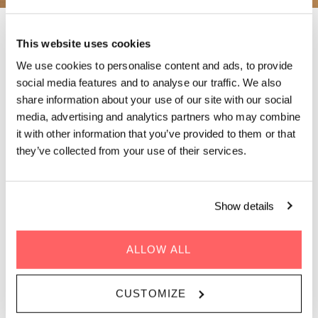
This website uses cookies
THE HUMAN EXPERIENCE:
DE MENSEN DIE VOOR ONS
We use cookies to personalise content and ads, to provide
social media features and to analyse our traffic. We also
STRIJDEN
share information about your use of our site with our social
media, advertising and analytics partners who may combine
it with other information that you’ve provided to them or that
Samen met Vayne Entertainment lanceren we onze nieuwe
they’ve collected from your use of their services.
spreekserie: The Human Experience. Met plaatselijke bewoners
die op verschillende betekenisvolle manieren bijdragen aan de
samenleving, wil deze serie ons laten ontmoeten, nadenken en
samenkomen om te praten over onze collectieve menselijke
Show details
ervaring en wat ons samenbrengt.
ALLOW ALL
CUSTOMIZE