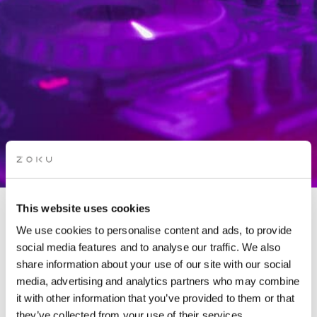
This website uses cookies
We use cookies to personalise content and ads, to provide
social media features and to analyse our traffic. We also
ROOFTOP LIVE MUSIC
share information about your use of our site with our social
MET POPPIE DE PARIS
media, advertising and analytics partners who may combine
it with other information that you’ve provided to them or that
(DJ SET)
they’ve collected from your use of their services.