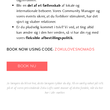
tagterrassen.
Bliv en
del af et fællesskab
af lokale og
internationale beboere. Vores Community Manager og
vores events sikrer, at du forbliver stimuleret, har det
sjovt og skaber relationer.
Er du pludselig kommet i tvivl? Vi ved, at ting altid
kan ændre sig i den her verden, så vi har din ryg med
vores
fleksible afbestillingspolitik
.
BOOK NOW USING CODE:
ZOKULOVESNOMADS
BOOK NU
Jo længere du bliver her, desto længere rykker du dig. Få en særlig rabat på 10%
på et af vores prisvindende
Zoku
Lofts samt masser af ekstra fordele, når du bor
her i 28+ nætter.