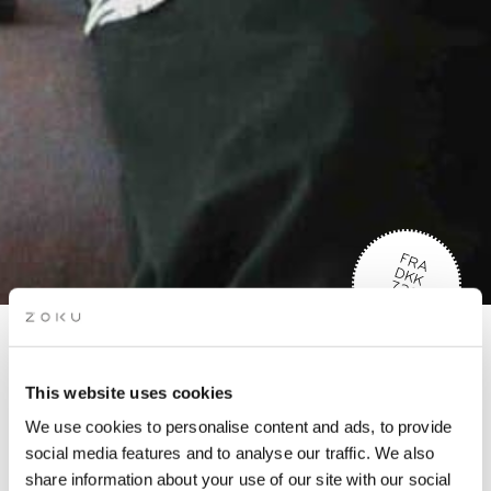
FRA
D
K
K
2
0
7
720
REMOTE WORK-PAKKE
This website uses cookies
We use cookies to personalise content and ads, to provide
social media features and to analyse our traffic. We also
USE CODE:
ZOKULOVESNOMADS
share information about your use of our site with our social