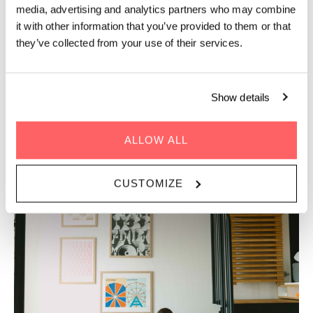
Kalder alle digitale nomader! Hold produktiviteten oppe, vær
media, advertising and analytics partners who may combine
sociale og lade jer forbinde med byen. Alt imens I bor og
it with other information that you’ve provided to them or that
arbejder i et miljø, der er specielt designet til, at I kan trives.
they’ve collected from your use of their services.
Show details
HVAD ER INKLUDERET?
ALLOW ALL
CUSTOMIZE