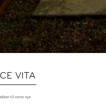
CE VITA
ækken til vores nye