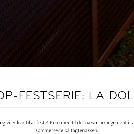
P-FESTSERIE: LA DOL
g vi er klar til at feste! Kom med til det næste arrangement i r
sommerserie på tagterrassen.