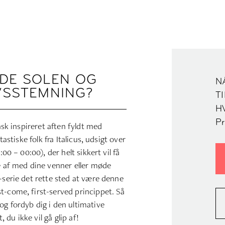
YDE SOLEN OG
N
VSSTEMNING?
TI
H
Pr
ensk inspireret aften fyldt med
tastiske folk fra Italicus, udsigt over
00 – 00:00), der helt sikkert vil få
pe af med dine venner eller møde
-serie det rette sted at være denne
st-come, first-served princippet. Så
og fordyb dig i den ultimative
du ikke vil gå glip af!