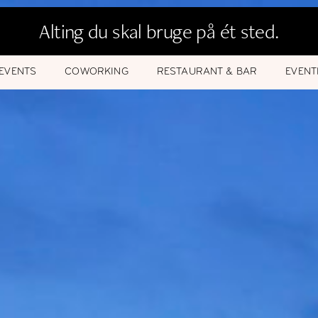
Alting du skal bruge på ét sted.
EVENTS
COWORKING
RESTAURANT & BAR
EVENT