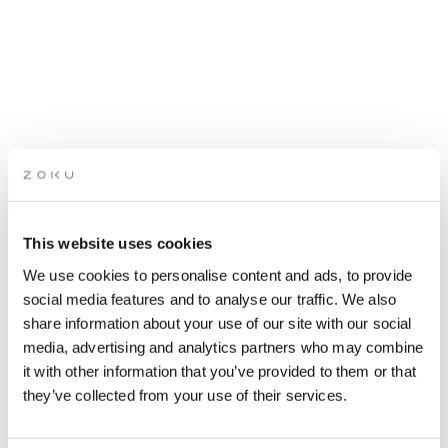
ROOFTOP LIVE MUSIK:
ROCK, BLUES OG REGGAE
(KASPER HEDEGREEN OG
This website uses cookies
SHAMPOOBAR BAND)
We use cookies to personalise content and ads, to provide
social media features and to analyse our traffic. We also
share information about your use of our site with our social
media, advertising and analytics partners who may combine
it with other information that you’ve provided to them or that
they’ve collected from your use of their services.
HVORNÅR | 22. februar 2025