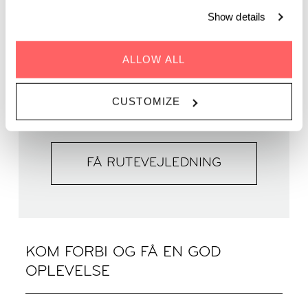
TID | 19:00 - 21:00
Show details
HVOR | Zoku Copenhagen
PRIS | GRATIS
ALLOW ALL
CUSTOMIZE
SE MERE HER
FÅ RUTEVEJLEDNING
KOM FORBI OG FÅ EN GOD
OPLEVELSE