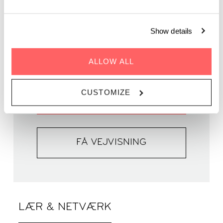
HVORNÅR | 12. december 2024
Show details
TID | 18:00 - 22:00
HVOR | Zoku Copenhagen
ALLOW ALL
PRIS | GRATIS
CUSTOMIZE
FÅ MERE AT VIDE
FÅ VEJVISNING
LÆR & NETVÆRK