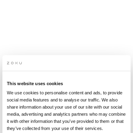
FREMTIDEN FOR AI I
MARKETING
This website uses cookies
We use cookies to personalise content and ads, to provide
Lær de nyeste AI-trends inden for online marketing og få din
social media features and to analyse our traffic. We also
forretning til at vokse.
share information about your use of our site with our social
media, advertising and analytics partners who may combine
it with other information that you’ve provided to them or that
they’ve collected from your use of their services.