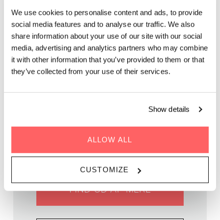
We use cookies to personalise content and ads, to provide
social media features and to analyse our traffic. We also
Flygt fra kontoret, og nyd den sene eftermiddag på vores
share information about your use of our site with our social
tagterrasse!
media, advertising and analytics partners who may combine
it with other information that you’ve provided to them or that
they’ve collected from your use of their services.
Show details
HVORNÅR | 7. juni 2024
TID | 16:30 - 19:30
ALLOW ALL
HVOR | Zoku Copenhagen
PRIS | GRATIS
CUSTOMIZE
FIND UD AF MERE