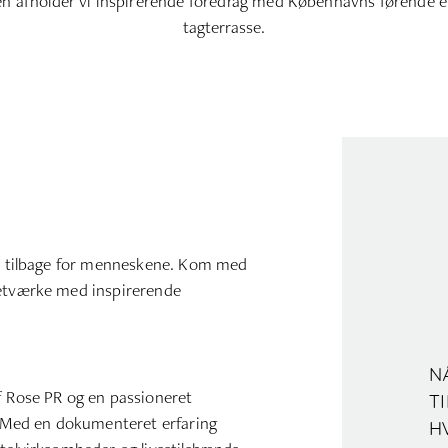
 afholder vi inspirerende foredrag med Københavns førende er
tagterrasse.
end tilbage for menneskene. Kom med
netværke med inspirerende
NÅ
f Rose PR og en passioneret
TI
g. Med en dokumenteret erfaring
H