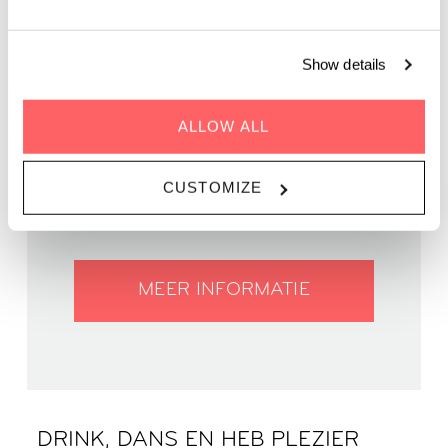
Show details
ALLOW ALL
WHEN | 30 August, 2024
TIJD | 18:00 - 22:30
CUSTOMIZE
WAAR | Zoku Amsterdam
PRIJS | GRATIS
MEER INFORMATIE
DRINK, DANS EN HEB PLEZIER