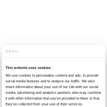
This website uses cookies
ROOFTOP LIVE MUSIC: ANY
We use cookies to personalise content and ads, to provide
WEIRD STUFF
social media features and to analyse our traffic. We also
share information about your use of our site with our social
media, advertising and analytics partners who may combine
Pak een glas rood terwijl je meedeint op de groove van de
it with other information that you’ve provided to them or that
livemuziek op ons dak. Het is de perfecte “Vrijmibo” plek.
they’ve collected from your use of their services.